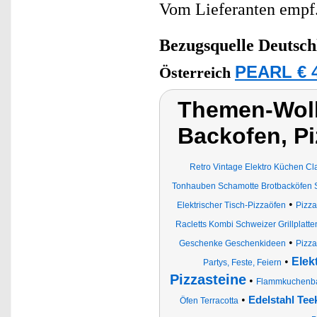
Vom Lieferanten emp
Bezugsquelle
Deutsch
PEARL € 4
Österreich
Themen-Wolk
Backofen, P
Retro Vintage Elektro Küchen C
Tonhauben Schamotte Brotbacköfen S
•
Elektrischer Tisch-Pizzaöfen
Pizz
Racletts Kombi Schweizer Grillplatten
•
Geschenke Geschenkideen
Pizza
•
Elek
Partys, Feste, Feiern
Pizzasteine
•
Flammkuchenb
•
Edelstahl Te
Öfen Terracotta