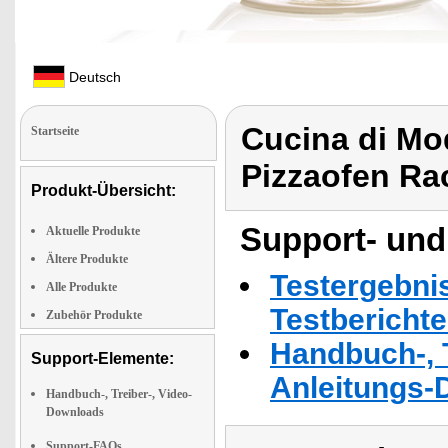
Deutsch
Cucina di Mo
Startseite
Pizzaofen Rac
Produkt-Übersicht:
Support- und
Aktuelle Produkte
Ältere Produkte
Testergebni
Alle Produkte
Testbericht
Zubehör Produkte
Handbuch-, T
Support-Elemente:
Anleitungs-
Handbuch-, Treiber-, Video-
Downloads
Support-FAQs