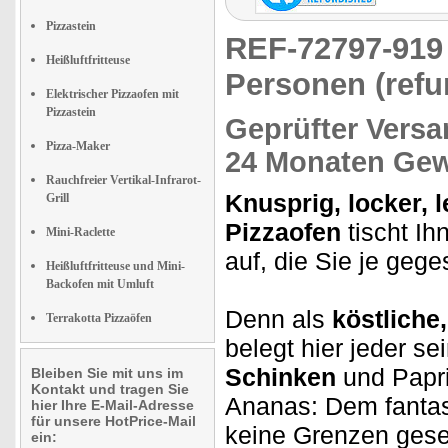
Pizzastein
REF-72797-91
Heißluftfritteuse
Personen (refu
Elektrischer Pizzaofen mit
Pizzastein
Geprüfter Versa
Pizza-Maker
24 Monaten Gew
Rauchfreier Vertikal-Infrarot-
Knusprig, locker, 
Grill
Pizzaofen
tischt Ih
Mini-Raclette
auf, die Sie je geg
Heißluftfritteuse und Mini-
Backofen mit Umluft
Denn als
köstliche,
Terrakotta Pizzaöfen
belegt hier jeder se
Schinken
und Papr
Bleiben Sie mit uns im
Kontakt und tragen Sie
Ananas: Dem fantas
hier Ihre E-Mail-Adresse
für unsere HotPrice-Mail
keine Grenzen gese
ein: