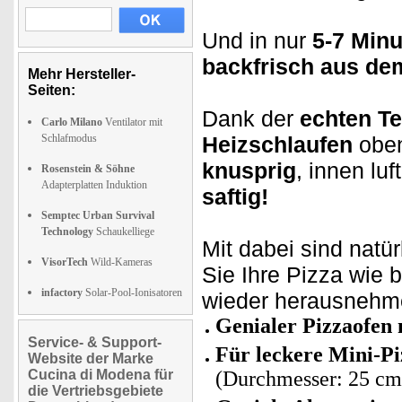
Und in nur
5-7 Min
backfrisch aus de
Mehr Hersteller-
Seiten:
Dank der
echten Te
Carlo Milano
Ventilator mit
Schlafmodus
Heizschlaufen
oben
knusprig
, innen lu
Rosenstein & Söhne
Adapterplatten Induktion
saftig!
Semptec Urban Survival
Technology
Schaukelliege
Mit dabei sind natür
VisorTech
Wild-Kameras
Sie Ihre Pizza wie
infactory
Solar-Pool-Ionisatoren
wieder herausnehm
Genialer Pizzaofen 
Service- & Support-
Für leckere Mini-P
Website der Marke
Cucina di Modena für
(Durchmesser: 25 cm
die Vertriebsgebiete