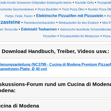
•
•
letts Kombi Schweizer Grillplatten Elektrogrills kleine
Raclette Grills
Pizzaplat
•
•
•
schenke Geschenkideen
Pizza Backöfen
Tisch Pizza Öfen
Runder Pizza-Öfe
•
Elektrische Pizzaöfen mit Pizzastein
•
Partys, Feste, Feiern
Pi
zzasteine
•
•
•
Flammkuchenbackofen
Minibackofen für den Esstisch
Mini-P
•
•
Edelstahl Teekannen
en Terracotta
italienische feuerfeste Schamottenst
•
•
Pizzaöfen
Pizzabacköfen für Minipizzen
Pizza-
) Download Handbuch, Treiber, Videos usw.:
ienungsanleitung (NC3799 - Cucina di Modena Premium Pizzaofe
amottstein-Platte, Ø 40 cm)
skussions-Forum rund um Cucina di Modena
odena:
cina di Modena