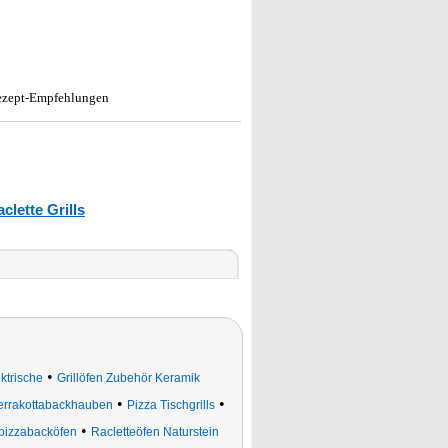
 Rezept-Empfehlungen
clette Grills
•
ktrische
Grillöfen Zubehör Keramik
•
•
errakottabackhauben
Pizza Tischgrills
•
pizzabacköfen
Racletteöfen Naturstein