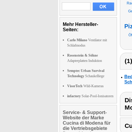
Rac
Ge
Mehr Hersteller-
Pi
Seiten:
Öf
Carlo Milano
Ventilator mit
Schlafmodus
Rosenstein & Söhne
(1
Adapterplatten Induktion
Semptec Urban Survival
Technology
Schaukelliege
Bed
Sch
VisorTech
Wild-Kameras
infactory
Solar-Pool-Ionisatoren
Di
M
Service- & Support-
Website der Marke
Cucina di Modena für
Cu
die Vertriebsgebiete