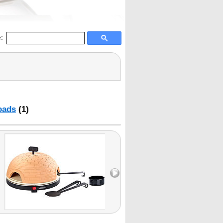
:
oads
(1)