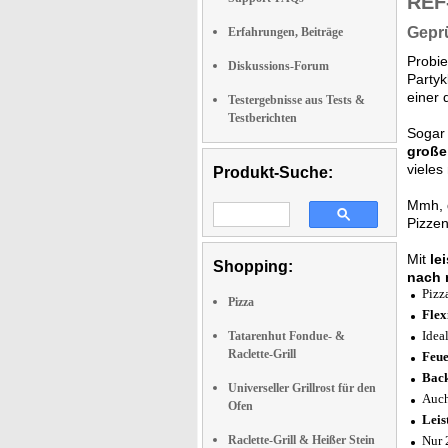
REF
Geprü
Erfahrungen, Beiträge
Probi
Diskussions-Forum
Partyk
einer 
Testergebnisse aus Tests &
Testberichten
Sogar 
große
vieles
Produkt-Suche:
Mmh, d
Pizzen
Mit
le
Shopping:
nach 
Pizz
Pizza
Flex
Idea
Tatarenhut Fondue- &
Raclette-Grill
Feue
Back
Universeller Grillrost für den
Auch
Ofen
Leis
Raclette-Grill & Heißer Stein
Nur 