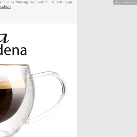
men Sie der Nutzung aller Cookies und Technologien
Hy-phen-a-tion
schutz