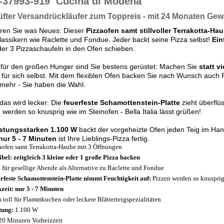
-37993-919
Cucina di Modena
fter Versandrückläufer zum Toppreis - mit 24 Monaten Gew
eren Sie was Neues: Dieser
Pizzaofen samt stillvoller Terrakotta-Ha
lassikern wie Raclette und Fondue. Jeder backt seine Pizza selbst!
Ein
der 3 Pizzaschaufeln in den Ofen schieben.
für den großen Hunger sind Sie bestens gerüstet: Machen Sie
statt v
für sich selbst. Mit dem flexiblen Ofen
backen Sie nach Wunsch auch F
 mehr - Sie haben die Wahl.
as wird lecker: Die
feuerfeste Schamottenstein-Platte
zieht überflü
 werden so knusprig wie im Steinofen - Bella Italia lässt grüßen!
istungsstarken 1.100 W
backt der vorgeheizte Ofen jeden Teig im Ha
nur 5 - 7 Minuten
ist Ihre Lieblings-Pizza fertig.
aofen samt Terrakotta-Haube mit 3 Öffnungen
ibel: zeitgleich 3 kleine oder 1 große Pizza backen
l für gesellige Abende als Alternative zu Raclette und Fondue
rfeste Schamottenstein-Platte nimmt Feuchtigkeit auf:
Pizzen werden so knusprig
zeit: nur 5 - 7 Minuten
 toll für Flammkuchen oder leckere Blätterteigspezialitäten
tung:
1.100 W
20 Minuten Vorheizzeit