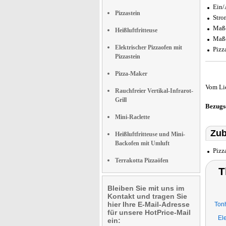
Ein/
Pizzastein
Stro
Maße
Heißluftfritteuse
Maße
Elektrischer Pizzaofen mit
Pizz
Pizzastein
Pizza-Maker
Vom Li
Rauchfreier Vertikal-Infrarot-
Grill
Bezugs
Mini-Raclette
Zub
Heißluftfritteuse und Mini-
Backofen mit Umluft
Pizz
Terrakotta Pizzaöfen
T
Bleiben Sie mit uns im
Kontakt und tragen Sie
hier Ihre E-Mail-Adresse
Ton
für unsere HotPrice-Mail
Ele
ein: