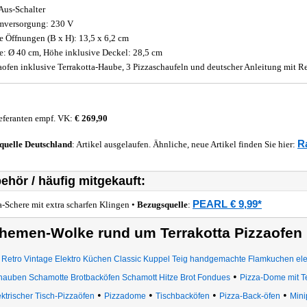
Aus-Schalter
mversorgung: 230 V
 Öffnungen (B x H): 13,5 x 6,2 cm
: Ø 40 cm, Höhe inklusive Deckel: 28,5 cm
aofen inklusive Terrakotta-Haube, 3 Pizzaschaufeln und deutscher Anleitung mit
eferanten empf. VK:
€ 269,90
Ra
quelle
Deutschland
: Artikel ausgelaufen. Ähnliche, neue Artikel finden Sie hier:
ehör / häufig mitgekauft:
PEARL € 9,99*
a-Schere mit extra scharfen Klingen •
Bezugsquelle
:
hemen-Wolke rund um Terrakotta Pizzaofen
Retro Vintage Elektro Küchen Classic Kuppel Teig handgemachte Flamkuchen ele
•
hauben Schamotte Brotbacköfen Schamott Hitze Brot Fondues
Pizza-Dome mit T
•
•
•
•
ktrischer Tisch-Pizzaöfen
Pizzadome
Tischbacköfen
Pizza-Back-öfen
Mini