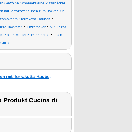
ten Gewölbe Schamottsteine Pizzabäcker
n mit Terrakottahauben zum Backen für
•
zzamaker mit Terrakotta-Hauben
•
•
izza-Backofen
Pizzamaker
Mini Pizza-
•
ein-Platten Master Kuchen echte
Tisch-
Grills
n mit Terrakotta-Haube,
 Produkt Cucina di