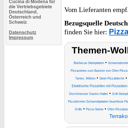
Cucina di Modena für
die Vertriebsgebiete
Vom Lieferanten emp
Deutschland,
Österreich und
Bezugsquelle
Deutsch
Schweiz
Pizz
finden Sie hier:
Datenschutz
Impressum
Themen-Wolk
•
Barbecue Steinplatten
Schamottestei
Pizzasteine zum Backen von Ofen-Pizza
•
Tartes, Wähen
Stein-Pizzableche
Elektrische Pizzaöfen mit Pizzastein
•
Durchmesser Gastro Halter
Grill-Steinp
Pizzaformen Schamottplatten feuerfeste P
•
•
Grills
Pizza-Steine
Ofen-Pizzabac
Terrako