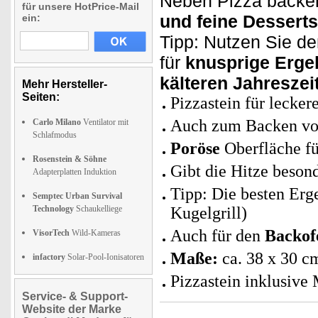
Neben Pizza backe
für unsere HotPrice-Mail
und feine Desserts
ein:
Tipp: Nutzen Sie de
für
knusprige Erge
kälteren Jahreszei
Mehr Hersteller-
Seiten:
Pizzastein für lecker
Auch zum Backen v
Carlo Milano
Ventilator mit
Schlafmodus
Poröse
Oberfläche fü
Rosenstein & Söhne
Gibt die Hitze beson
Adapterplatten Induktion
Tipp: Die besten Erge
Semptec Urban Survival
Technology
Schaukelliege
Kugelgrill)
Auch für den
Backof
VisorTech
Wild-Kameras
Maße:
ca. 38 x 30 c
infactory
Solar-Pool-Ionisatoren
Pizzastein inklusive 
Service- & Support-
Website der Marke