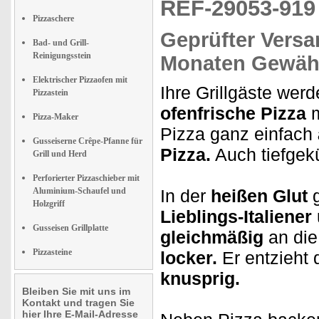
REF-29053-91
Pizzaschere
Geprüfter Versa
Bad- und Grill-
Reinigungsstein
Monaten Gewähr
Elektrischer Pizzaofen mit
Ihre Grillgäste we
Pizzastein
ofenfrische Pizza
m
Pizza-Maker
Pizza ganz einfach
Gusseiserne Crêpe-Pfanne für
Pizza.
Auch tiefgekü
Grill und Herd
Perforierter Pizzaschieber mit
Aluminium-Schaufel und
In der
heißen Glut
g
Holzgriff
Lieblings-Italiener
Gusseisen Grillplatte
gleichmäßig
an die
Pizzasteine
locker.
Er entzieht
knusprig.
Bleiben Sie mit uns im
Kontakt und tragen Sie
hier Ihre E-Mail-Adresse