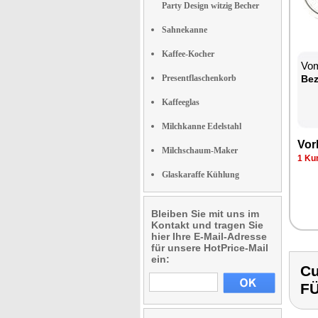
Party Design witzig Becher
Sahnekanne
Kaffee-Kocher
Vom
Presentflaschenkorb
Be­
Kaffeeglas
Milchkanne Edelstahl
Vor­
Milchschaum-Maker
1 Kun
Glaskaraffe Kühlung
Bleiben Sie mit uns im
Kontakt und tragen Sie
hier Ihre E-Mail-Adresse
für unsere HotPrice-Mail
ein:
Cu
F