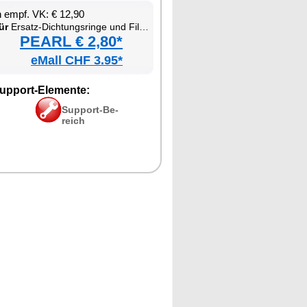
en empf. VK: € 12,90
ür
Er­satz-Dich­tungs­rin­ge und Fil­ter für Es­pres­so-Ko­cher
PEARL € 2,80*
eMall CHF 3.95*
up­port-Ele­men­te:
Sup­port-Be­
reich