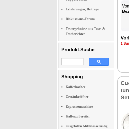
Vom
Erfahrungen, Beiträge
Be­
Diskussions-Forum
Testergebnisse aus Tests &
Testberichten
Vor­
1 Su
Produkt-Suche:
Shopping:
Cu­
Kaffeekocher
tun
Se
Getränkeöffner
Espressomaschine
Kaffeezubereiter
ausgefallen Milchtasse lustig