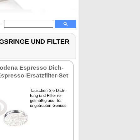
:
NGSRINGE UND FILTER
Mo­de­na Es­pres­so Dich­
­pres­so-Er­satz­fil­ter-Set
Tau­schen Sie Dich­
tung und Fil­ter re­
gel­mä­ßig aus: für
un­ge­trüb­ten Ge­nuss