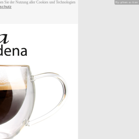
men Sie der Nutzung aller Cookies und Technologien
Hy-phen-a-tion
schutz