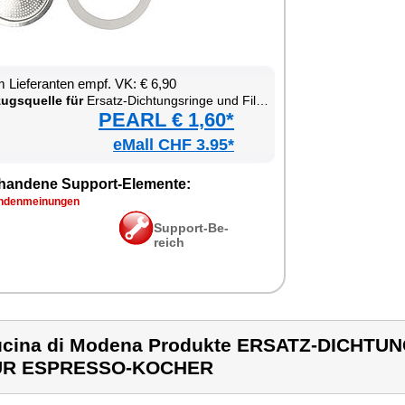
 Lie­fe­ran­ten empf. VK: € 6,90
zugs­quel­le für
Er­satz-Dich­tungs­rin­ge und Fil­ter für Es­pres­so-Ko­cher
PEARL € 1,60*
eMall CHF 3.95*
han­de­ne Sup­port-Ele­men­te:
­den­mei­nun­gen
Sup­port-Be­
reich
cina di Modena Produkte ERSATZ-DICHTU
ÜR ESPRESSO-KOCHER