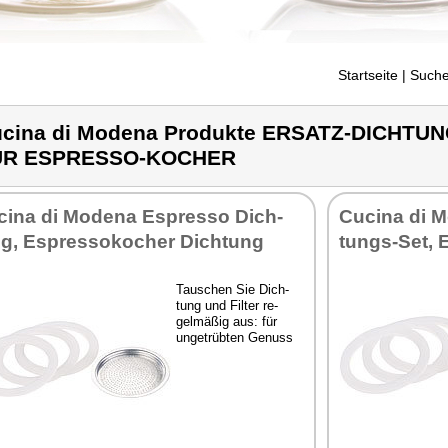
Startseite
| Suche
cina di Modena Produkte ERSATZ-DICHTU
ÜR ESPRESSO-KOCHER
ci­na di Mo­de­na Es­pres­so Dich­
Cu­ci­na di 
g, Es­pres­so­ko­cher Dich­tung
tungs-Set, Es
Tau­schen Sie Dich­
tung und Fil­ter re­
gel­mä­ßig aus: für
un­ge­trüb­ten Ge­nuss