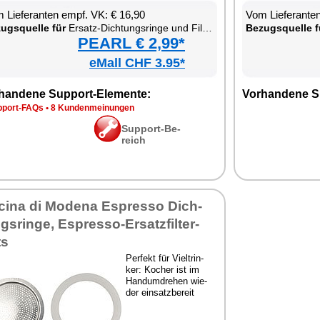
 Lie­fe­ran­ten empf. VK: € 16,90
Vom Lie­fe­ran­t
zugs­quel­le für
Er­satz-Dich­tungs­rin­ge und Fil­ter für Es­pres­so-Ko­cher
Be­zugs­quel­le f
PEARL € 2,99*
eMall CHF 3.95*
han­de­ne Sup­port-Ele­men­te:
Vor­han­de­ne S
p­port-FAQs
•
8 Kun­den­mei­nun­gen
Sup­port-Be­
reich
ci­na di Mo­de­na Es­pres­so Dich­
gs­rin­ge, Es­pres­so-Er­satz­fil­ter-
ts
Per­fekt für Viel­t­rin­
ker: Ko­cher ist im
Hand­um­dre­hen wie­
der ein­satz­be­reit