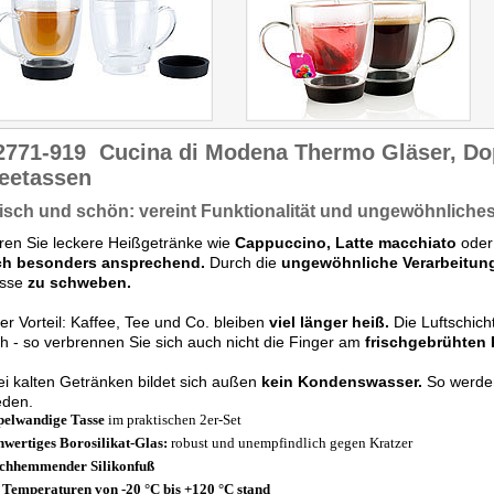
2771-919
Cucina di Modena Thermo Gläser, D
feetassen
isch und schön: vereint Funktionalität und ungewöhnliche
ren Sie leckere Heißgetränke wie
Cappuccino, Latte macchiato
oder
ch besonders ansprechend.
Durch die
ungewöhnliche Verarbeitun
asse
zu schweben.
er Vorteil: Kaffee, Tee und Co. bleiben
viel länger heiß.
Die Luftschich
h - so verbrennen Sie sich auch nicht die Finger am
frischgebrühten 
Bei kalten Getränken bildet sich außen
kein Kondenswasser.
So werde
eden.
elwandige Tasse
im praktischen 2er-Set
wertiges Borosilikat-Glas:
robust und unempfindlich gegen Kratzer
chhemmender Silikonfuß
 Temperaturen von -20 °C bis +120 °C stand