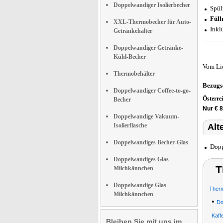
Doppelwandiger Isolierbecher
Spül
Füll
XXL-Thermobecher für Auto-
Inkl
Getränkehalter
Doppelwandiger Getränke-
Kühl-Becher
Vom Li
Thermobehälter
Bezugs
Doppelwandiger Coffee-to-go-
Österre
Becher
Nur € 8
Doppelwandige Vakuum-
Isolierflasche
Alt
Doppelwandiges Becher-Glas
Dopp
Doppelwandiges Glas
T
Milchkännchen
Doppelwandige Glas
Ther
Milchkännchen
•
Do
Kaff
Bleiben Sie mit uns im