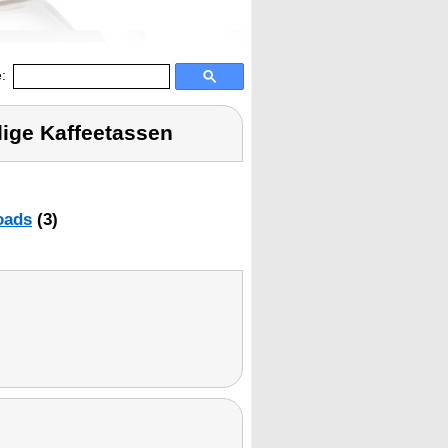
:
ige Kaffeetassen
oads
(3)