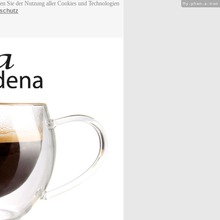
men Sie der Nutzung aller Cookies und Technologien
Hy-phen-a-tion
schutz