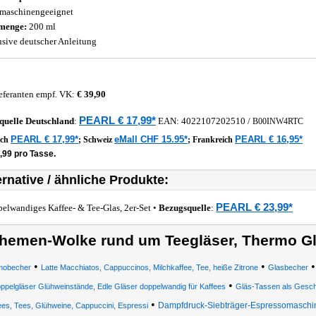
maschinengeeignet
menge:
200 ml
usive deutscher Anleitung
eferanten empf. VK:
€ 39,90
PEARL € 17,99*
quelle
Deutschland
:
EAN:
4022107202510
/
B00INW4RTC
PEARL € 17,99*
eMall CHF 15.95*
PEARL € 16,95*
ich
;
Schweiz
;
Frankreich
,99 pro Tasse.
ernative / ähnliche Produkte:
PEARL € 23,99*
elwandiges Kaffee- & Tee-Glas, 2er-Set •
Bezugsquelle
:
hemen-Wolke rund um Teegläser, Thermo Gl
•
•
mobecher
Latte Macchiatos, Cappuccinos, Milchkaffee, Tee, heiße Zitrone
Glasbecher
•
ppelgläser Glühweinstände, Edle Gläser doppelwandig für Kaffees
Gläs-Tassen als Gesc
•
Dampfdruck-Siebträger-Espressomaschi
ees, Tees, Glühweine, Cappuccini, Espressi