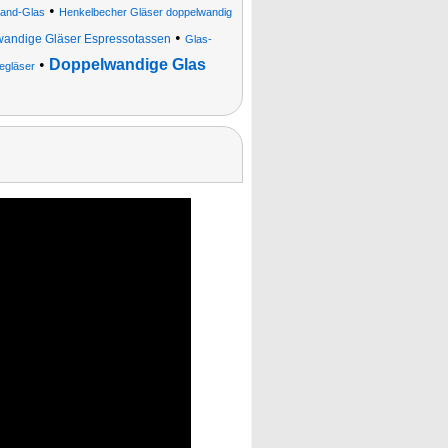
•
and-Glas
Henkelbecher Gläser doppelwandig
•
andige Gläser Espressotassen
Glas-
•
Doppelwandige Glas
egläser