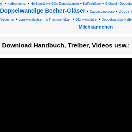
•
•
•
•
ln
Kaffeebecher
Heißgetränke-Gläs Doppelwandig
Kaffeegläser
Glühwein-Doppelw
Doppelwandige Becher-Gläser
•
•
Doppelw
Cappuccinotasse
•
•
•
Teebecher
oppelwandgläser mit Thermoeffekten
Glühweingläser
Doppelwandige Kaffe
Milchkännchen
) Download Handbuch, Treiber, Videos usw.: