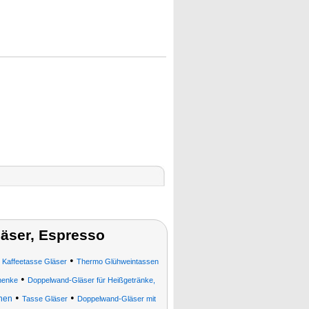
äser, Espresso
•
•
Kaffeetasse Gläser
Thermo Glühweintassen
•
henke
Doppelwand-Gläser für Heißgetränke,
•
•
nen
Tasse Gläser
Doppelwand-Gläser mit