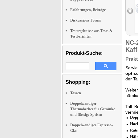
Erfahrungen, Beiträge
Diskussions-Forum
Testergebnisse aus Tests &
Testberichten
NC-
Kaf
Produkt-Suche:
Prakt
Servie
optis
der T
Shopping:
Weiter
Tassen
nämlic
Doppelwandiger
Toll: 
Thermobecher für Getränke
vermi
und flüssige Speisen
Dopp
Hoch
Doppelwandiges Espresso-
Ruts
Glas
Hält