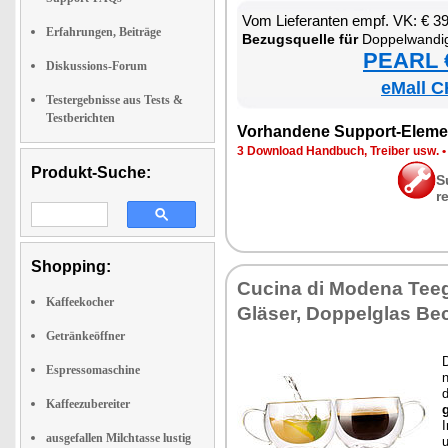
Vom Lie­fe­ran­ten empf. VK: € 3
Erfahrungen, Beiträge
Be­zugs­quel­le für
Dop­pel­wan­di­ges Gl
PEARL €
Diskussions-Forum
eMall C
Testergebnisse aus Tests &
Testberichten
Vor­han­de­ne Sup­port-Ele­me
3 Down­load Hand­buch, Trei­ber usw.
Produkt-Suche:
S
r
Shopping:
Cu­ci­na di Mo­de­na Tee­
Kaffeekocher
Glä­ser, Dop­pel­glas Be
Getränkeöffner
D
Espressomaschine
n
Kaffeezubereiter
g
I
ausgefallen Milchtasse lustig