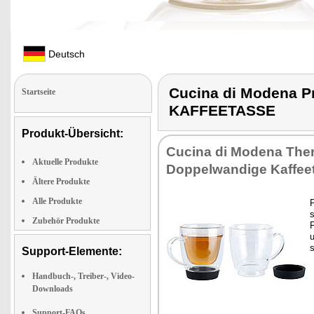
Deutsch
Cucina di Modena 
Startseite
KAFFEETASSE
Produkt-Übersicht:
Cu­ci­na di Mo­de­na Ther
Aktuelle Produkte
Dop­pel­wan­di­ge Kaf­fee
Ältere Produkte
Alle Produkte
P
s
Zubehör Produkte
F
u
s
Support-Elemente:
Handbuch-, Treiber-, Video-
Downloads
Support-FAQs