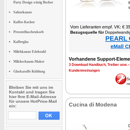
Party Design witzig Becher
I
s
Sahnekanne
Kaffee-Kocher
Vom Lie­fe­ran­ten empf. VK: € 3
Presentflaschenkorb
Be­zugs­quel­le für
Dop­pel­wan­di­ges Gl
PEARL €
Kaffeeglas
eMall C
Milchkanne Edelstahl
Vor­han­de­ne Sup­port-Ele­me
Milchschaum-Maker
3 Down­load Hand­buch, Trei­ber usw.
Kun­den­mei­nun­gen
Glaskaraffe Kühlung
S
r
Bleiben Sie mit uns im
Kontakt und tragen Sie
hier Ihre E-Mail-Adresse
für unsere HotPrice-Mail
Cu­ci­na di Mo­de­na
ein:
D