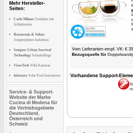
n
Mehr Hersteller-
Seiten:
g
I
Carlo Milano
Ventilator mit
I
Schlafmodus
s
Rosenstein & Söhne
Adapterplatten Induktion
Vom Lie­fe­ran­ten empf. VK: € 3
Semptec Urban Survival
Be­zugs­quel­le für
Dop­pel­wan­di­ges Gl
Technology
Schaukelliege
VisorTech
Wild-Kameras
Vor­han­de­ne Sup­port-Ele­me
infactory
Solar-Pool-Ionisatoren
S
r
Service- & Support-
Website der Marke
Cucina di Modena für
die Vertriebsgebiete
Deutschland,
Österreich und
Schweiz