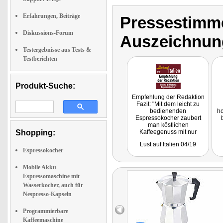
Erfahrungen, Beiträge
Pressestimme
Diskussions-Forum
Auszeichnun
Testergebnisse aus Tests &
Testberichten
Produkt-Suche:
Empfehlung der Redaktion
Fazit: "Mit dem leicht zu
bedienenden
ho
Espressokocher zaubert
man köstlichen
Shopping:
Kaffeegenuss mit nur
wenigen Handgriffen."
Lust auf Italien 04/19
Espressokocher
Mobile Akku-
Espressomaschine mit
Wasserkocher, auch für
Nespresso-Kapseln
Programmierbare
Kaffeemaschine