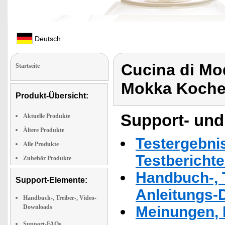
Deutsch
Cucina di M
Startseite
Mokka Koche
Produkt-Übersicht:
Support- und
Aktuelle Produkte
Ältere Produkte
Testergebni
Alle Produkte
Testbericht
Zubehör Produkte
Handbuch-, T
Support-Elemente:
Anleitungs-
Handbuch-, Treiber-, Video-
Downloads
Meinungen, 
Support-FAQs