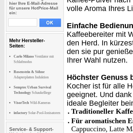
hier Ihre E-Mail-Adresse
volle Aroma Ihres Li
für unsere HotPrice-Mail
ein:
Einfache Bedienung
Kaffeebereiter mit 
Mehr Hersteller-
den Herd. In kürzes
Seiten:
den sie pur genießen
Carlo Milano
Ventilator mit
Ihrer Wahl nutzen.
Schlafmodus
Rosenstein & Söhne
Höchster Genuss b
Adapterplatten Induktion
Kocher ist für alle 
Semptec Urban Survival
geeignet. Und dank
Technology
Schaukelliege
ideale Begleiter be
VisorTech
Wild-Kameras
Traditioneller Kaff
infactory
Solar-Pool-Ionisatoren
Für aromatischen E
Cappuccino, Latte Ma
Service- & Support-