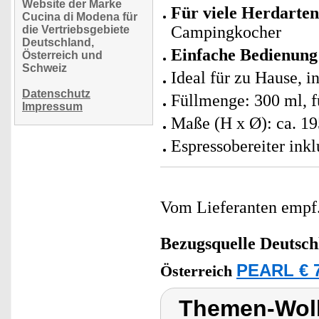
Website der Marke
Für viele Herdarten
Cucina di Modena für
Campingkocher
die Vertriebsgebiete
Deutschland,
Einfache Bedienung 
Österreich und
Schweiz
Ideal für zu Hause, 
Datenschutz
Füllmenge: 300 ml, f
Impressum
Maße (H x Ø): ca. 1
Espressobereiter ink
Vom Lieferanten emp
Bezugsquelle
Deutsch
PEARL € 7
Österreich
Themen-Wolk