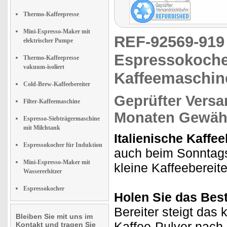
Thermo-Kaffeepresse
Mini-Espresso-Maker mit
REF-92569-91
elektrischer Pumpe
Espressokoche
Thermo-Kaffeepresse
vakuum-isoliert
Kaffeemaschin
Cold-Brew-Kaffeebereiter
Geprüfter Versa
Filter-Kaffeemaschine
Monaten Gewähr
Espresso-Siebträgermaschine
mit Milchtank
Italienische Kaffee
Espressokocher für Induktion
auch beim Sonntagsf
Mini-Espresso-Maker mit
kleine Kaffeebereit
Wassererhitzer
Espressokocher
Holen Sie das Best
Bereiter steigt das
Bleiben Sie mit uns im
Kaffee-Pulver nach
Kontakt und tragen Sie